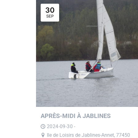
30
SEP
APRÈS-MIDI À JABLINES
2024-09-30 -
Ile de Loisirs de Jablines-Annet, 77450