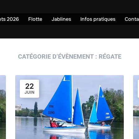
ts 2026
Flotte
Jablines
Infos pratiques
Conta
CATÉGORIE D’ÉVÈNEMENT :
RÉGATE
22
JUIN