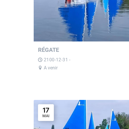
RÉGATE
2100-12-31 -
A venir
17
MAI