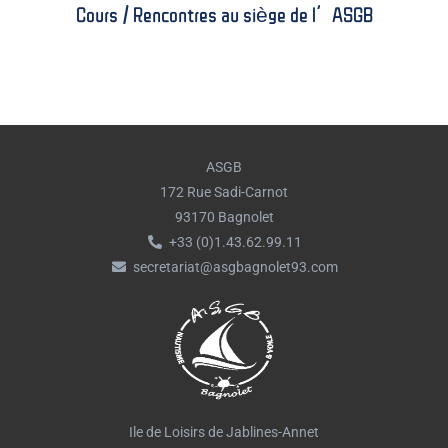
Cours / Rencontres au siège de l’ASGB
ASGB
172 Rue Sadi-Carnot
93170 Bagnolet
+33 (0)1.43.62.99.11
secretariat@asgbagnolet93.com
Ile de Loisirs de Jablines-Annet