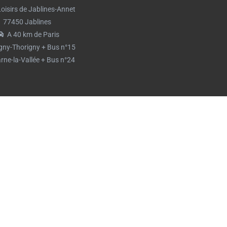
 Loisirs de Jablines-Annet
77450 Jablines
A 40 km de Paris
gny-Thorigny + Bus n°15
rne-la-Vallée + Bus n°24