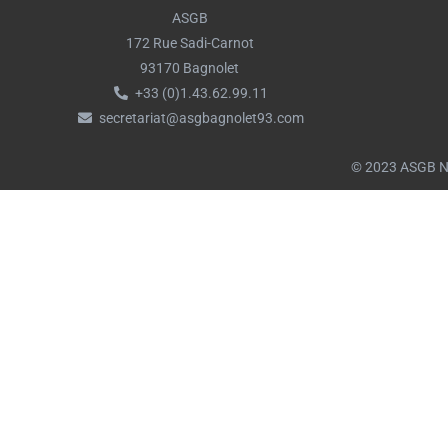
ASGB
172 Rue Sadi-Carnot
93170 Bagnolet
+33 (0)1.43.62.99.11
secretariat@asgbagnolet93.com
© 2023 ASGB Nau