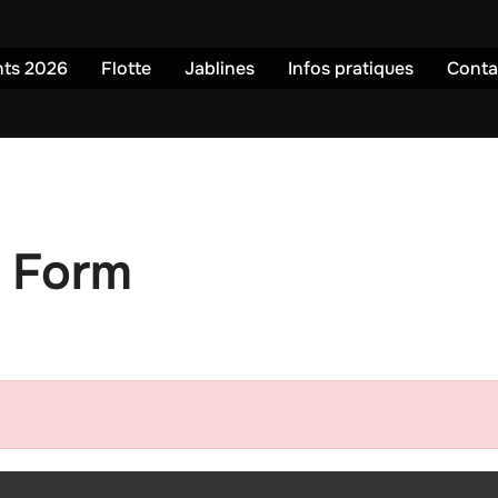
ts 2026
Flotte
Jablines
Infos pratiques
Conta
r Form